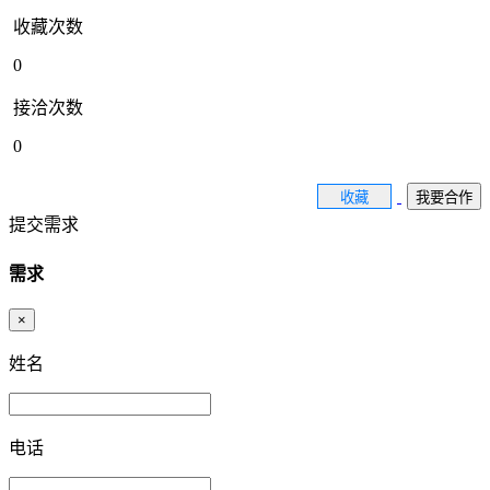
收藏次数
0
接洽次数
0
收藏
我要合作
提交需求
需求
×
姓名
电话