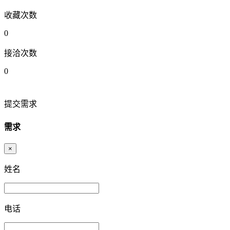
收藏次数
0
接洽次数
0
提交需求
需求
×
姓名
电话