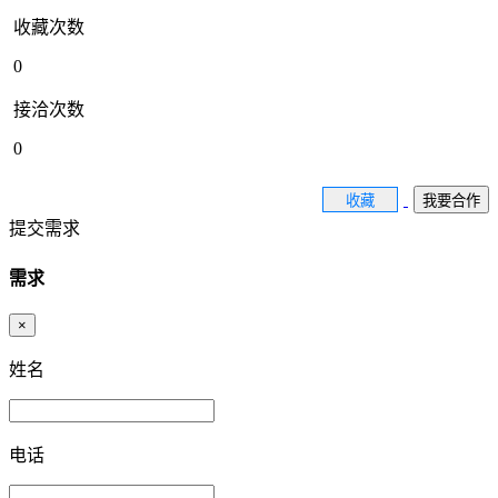
收藏次数
0
接洽次数
0
收藏
我要合作
提交需求
需求
×
姓名
电话