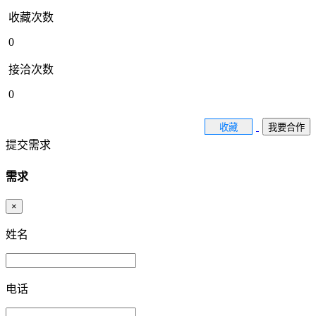
收藏次数
0
接洽次数
0
收藏
我要合作
提交需求
需求
×
姓名
电话