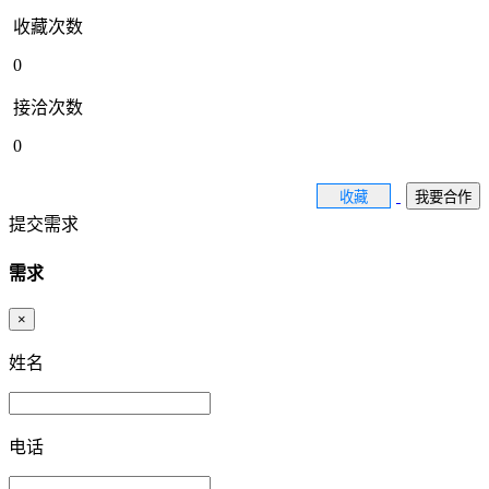
收藏次数
0
接洽次数
0
收藏
我要合作
提交需求
需求
×
姓名
电话