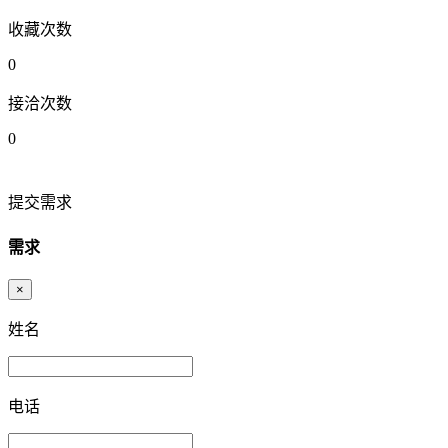
收藏次数
0
接洽次数
0
提交需求
需求
×
姓名
电话