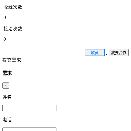
收藏次数
0
接洽次数
0
收藏
我要合作
提交需求
需求
×
姓名
电话