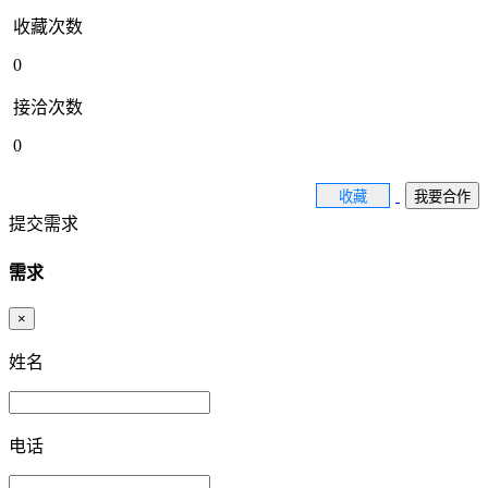
收藏次数
0
接洽次数
0
收藏
我要合作
提交需求
需求
×
姓名
电话