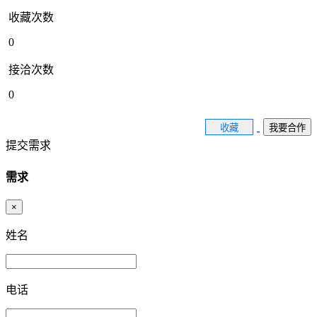
收藏次数
0
接洽次数
0
收藏
我要合作
提交需求
需求
×
姓名
电话