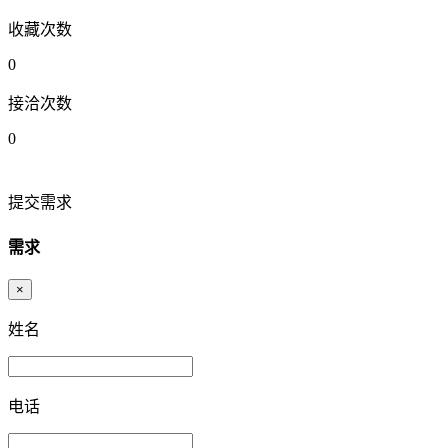
收藏次数
0
接洽次数
0
提交需求
需求
×
姓名
电话