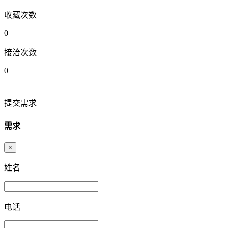
收藏次数
0
接洽次数
0
提交需求
需求
×
姓名
电话