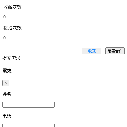
收藏次数
0
接洽次数
0
收藏
我要合作
提交需求
需求
×
姓名
电话