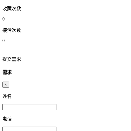
收藏次数
0
接洽次数
0
提交需求
需求
×
姓名
电话