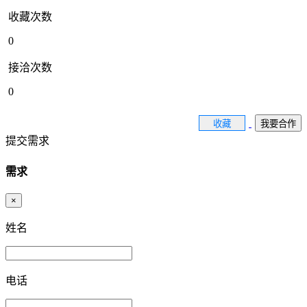
收藏次数
0
接洽次数
0
收藏
我要合作
提交需求
需求
×
姓名
电话