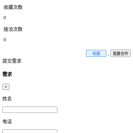
收藏次数
0
接洽次数
0
收藏
我要合作
提交需求
需求
×
姓名
电话