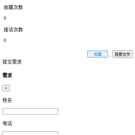
收藏次数
0
接洽次数
0
收藏
我要合作
提交需求
需求
×
姓名
电话