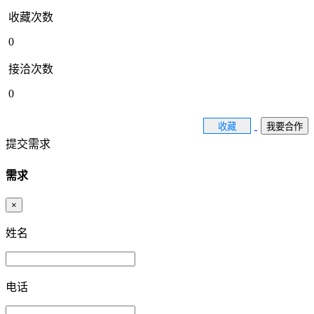
收藏次数
0
接洽次数
0
收藏
我要合作
提交需求
需求
×
姓名
电话