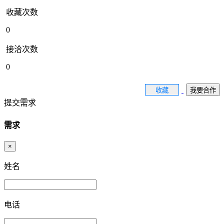
收藏次数
0
接洽次数
0
收藏
我要合作
提交需求
需求
×
姓名
电话