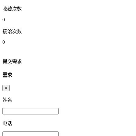
收藏次数
0
接洽次数
0
提交需求
需求
×
姓名
电话