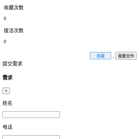
收藏次数
0
接洽次数
0
收藏
我要合作
提交需求
需求
×
姓名
电话