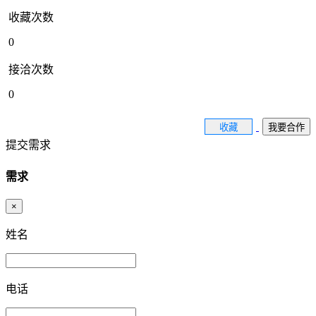
收藏次数
0
接洽次数
0
收藏
我要合作
提交需求
需求
×
姓名
电话