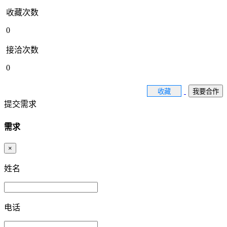
收藏次数
0
接洽次数
0
收藏
我要合作
提交需求
需求
×
姓名
电话