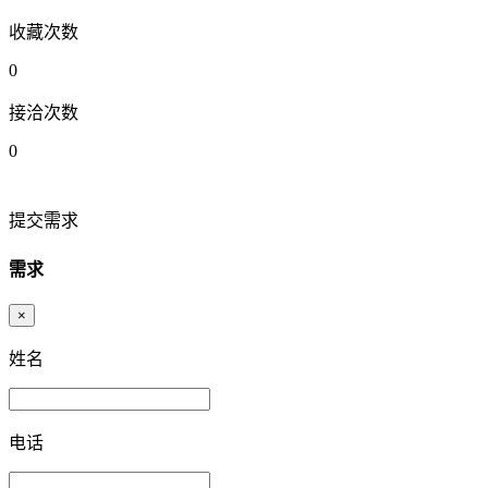
收藏次数
0
接洽次数
0
提交需求
需求
×
姓名
电话