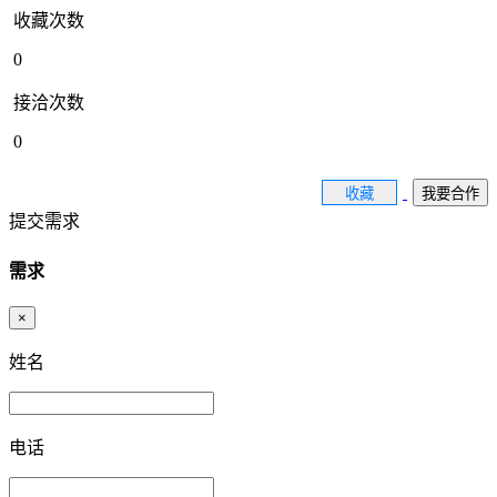
收藏次数
0
接洽次数
0
收藏
我要合作
提交需求
需求
×
姓名
电话