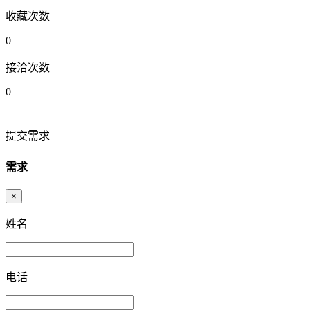
收藏次数
0
接洽次数
0
提交需求
需求
×
姓名
电话