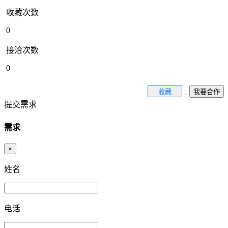
收藏次数
0
接洽次数
0
收藏
我要合作
提交需求
需求
×
姓名
电话