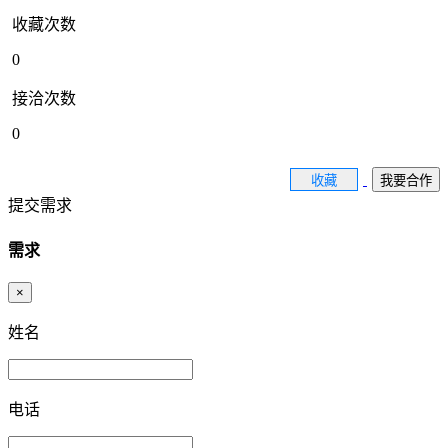
收藏次数
0
接洽次数
0
收藏
我要合作
提交需求
需求
×
姓名
电话