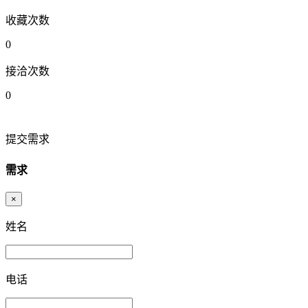
收藏次数
0
接洽次数
0
提交需求
需求
×
姓名
电话