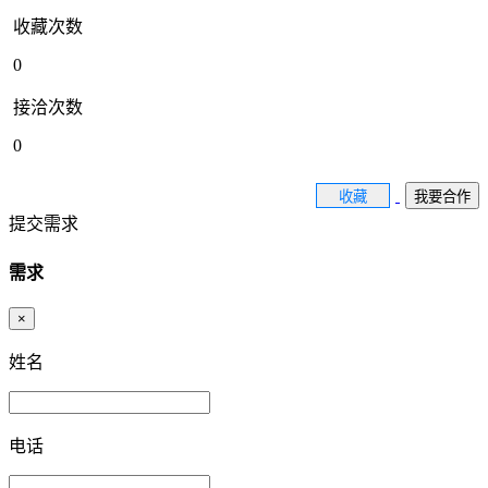
收藏次数
0
接洽次数
0
收藏
我要合作
提交需求
需求
×
姓名
电话