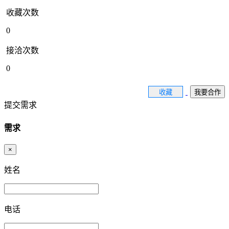
收藏次数
0
接洽次数
0
收藏
我要合作
提交需求
需求
×
姓名
电话