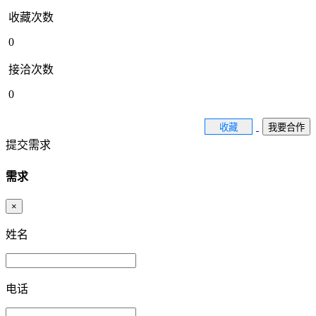
收藏次数
0
接洽次数
0
收藏
我要合作
提交需求
需求
×
姓名
电话