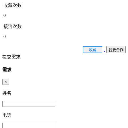
收藏次数
0
接洽次数
0
收藏
我要合作
提交需求
需求
×
姓名
电话