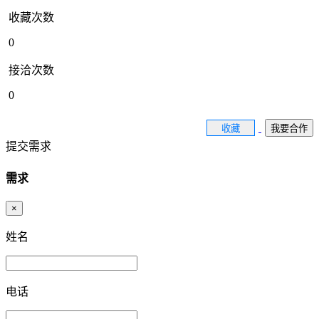
收藏次数
0
接洽次数
0
收藏
我要合作
提交需求
需求
×
姓名
电话