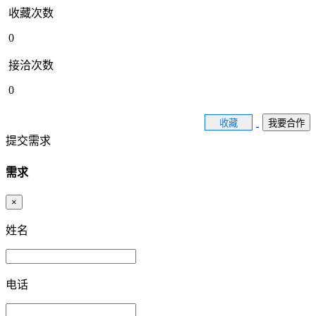
收藏次数
0
接洽次数
0
收藏
我要合作
提交需求
需求
×
姓名
电话