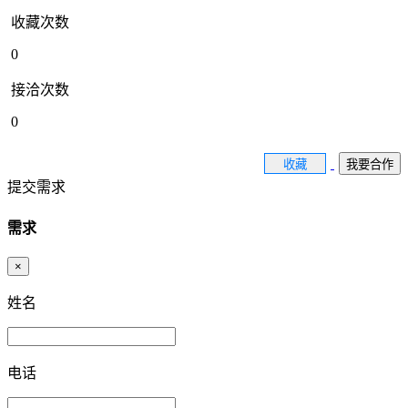
收藏次数
0
接洽次数
0
收藏
我要合作
提交需求
需求
×
姓名
电话