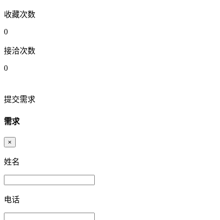
收藏次数
0
接洽次数
0
提交需求
需求
×
姓名
电话