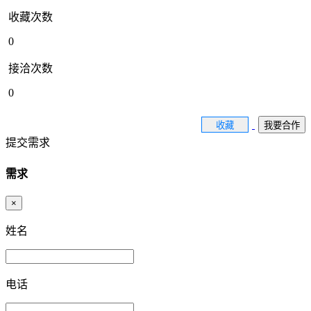
收藏次数
0
接洽次数
0
收藏
我要合作
提交需求
需求
×
姓名
电话