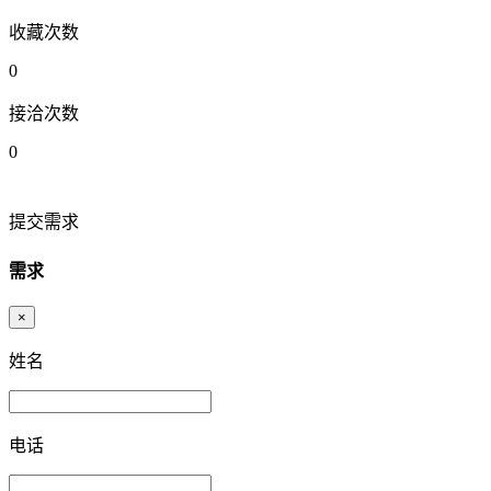
收藏次数
0
接洽次数
0
提交需求
需求
×
姓名
电话