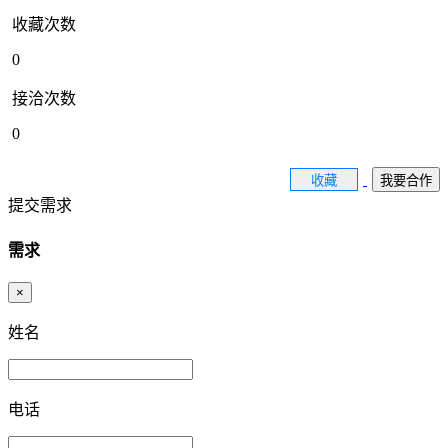
收藏次数
0
接洽次数
0
收藏
我要合作
提交需求
需求
×
姓名
电话