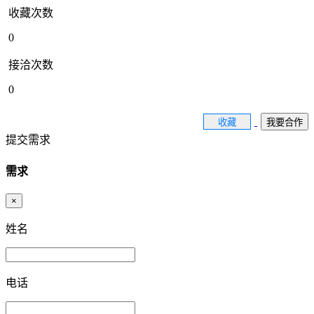
收藏次数
0
接洽次数
0
收藏
我要合作
提交需求
需求
×
姓名
电话