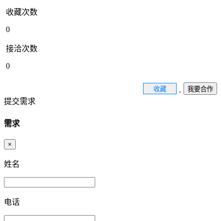
收藏次数
0
接洽次数
0
收藏
我要合作
提交需求
需求
×
姓名
电话