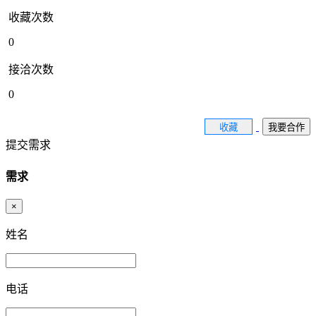
收藏次数
0
接洽次数
0
收藏
我要合作
提交需求
需求
×
姓名
电话