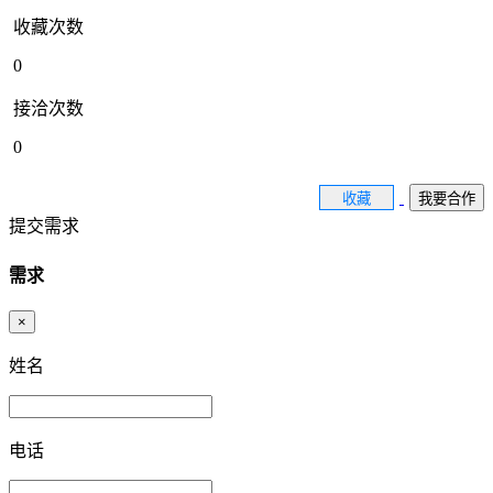
收藏次数
0
接洽次数
0
收藏
我要合作
提交需求
需求
×
姓名
电话