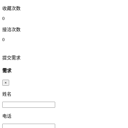
收藏次数
0
接洽次数
0
提交需求
需求
×
姓名
电话