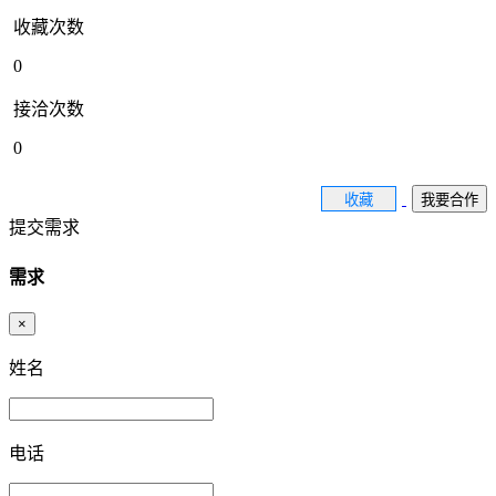
收藏次数
0
接洽次数
0
收藏
我要合作
提交需求
需求
×
姓名
电话