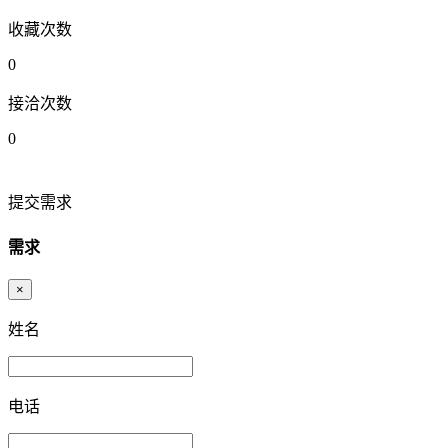
收藏次数
0
接洽次数
0
提交需求
需求
×
姓名
电话