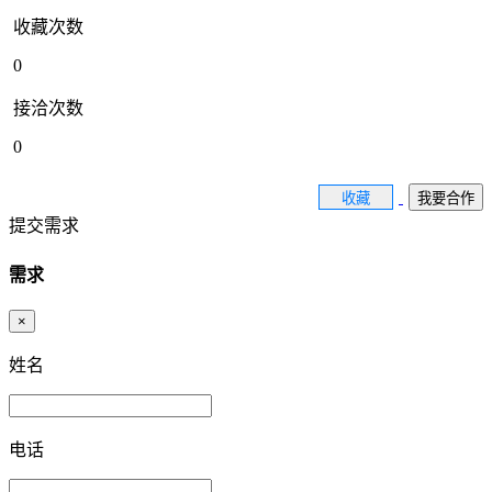
收藏次数
0
接洽次数
0
收藏
我要合作
提交需求
需求
×
姓名
电话