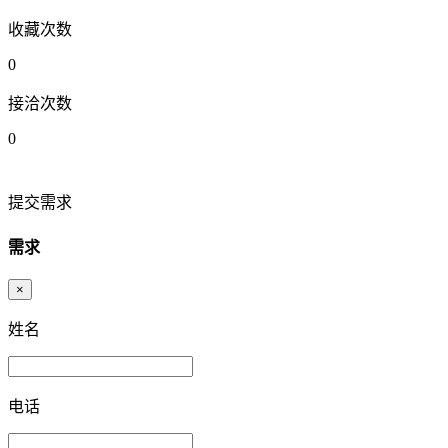
收藏次数
0
接洽次数
0
提交需求
需求
×
姓名
电话