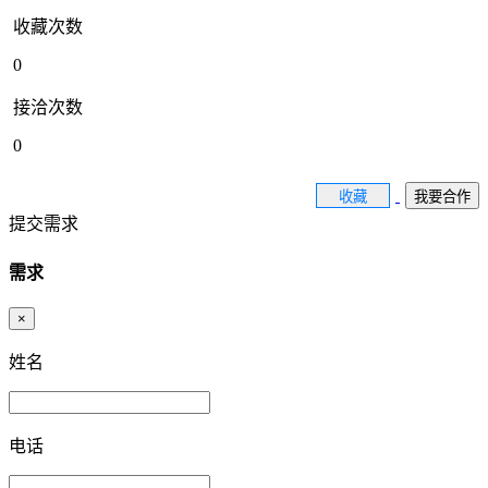
收藏次数
0
接洽次数
0
收藏
我要合作
提交需求
需求
×
姓名
电话