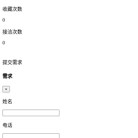
收藏次数
0
接洽次数
0
提交需求
需求
×
姓名
电话